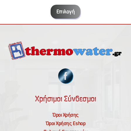
range:
€3.40
Επιλογή
through
€12.50
Χρήσιμοι Σύνδεσμοι
Όροι Χρήσης
Όροι Χρήσης Εshop