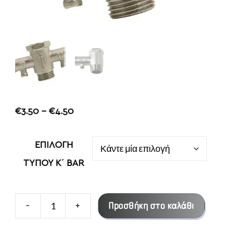
Price
€
3.50
–
€
4.50
range:
€3.50
ΕΠΙΛΟΓΗ
through
ΤΥΠΟΥ Κ΄ BAR
€4.50
-
+
Προσθήκη στο καλάθι
ΒΑΛΒΙΔΑ