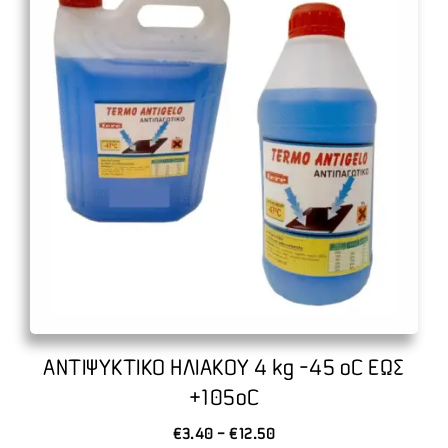
προϊόν
έχει
πολλαπλές
παραλλαγές.
Οι
επιλογές
μπορούν
να
επιλεγούν
στη
σελίδα
του
προϊόντος
ΑΝΤΙΨΥΚΤΙΚΟ ΗΛΙΑΚΟΥ 4 kg -45 oC ΕΩΣ
+105oC
Price
€
3.40
–
€
12.50