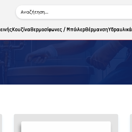
ιεινής
Κουζίνα
Θερμοσίφωνες / Μπόιλερ
Θέρμανση
Υδραυλικά