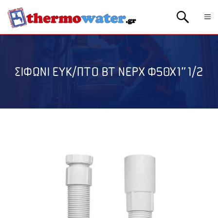
Μετάβαση
Me
σε
περιεχόμενο
ΣΙΦΩΝΙ ΕΥΚ/ΠΤΟ ΒΤ ΝΕΡΧ Φ50Χ1″1/2