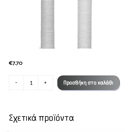
€
7.70
-
+
Προσθήκη στο καλάθι
ΣΙΦΩΝΙ
ΕΥΚ/
ΠΤΟ
ΒΤ
Σχετικά προϊόντα
ΝΕΡΧ
Φ50Χ1"1/2