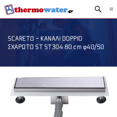
Μετάβαση
Me
σε
περιεχόμενο
SCARETO – ΚΑΝΑΛΙ DOPPIO
ΣΧΑΡΩΤΟ ST ST304 80 cm φ40/50