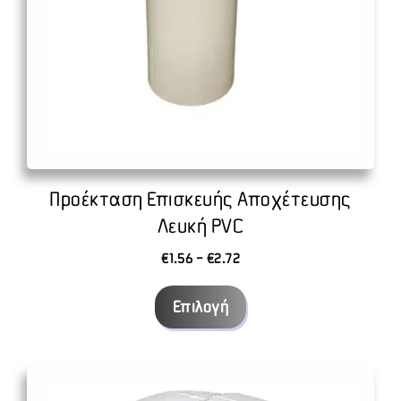
στη
σελίδα
του
προϊόντος
Προέκταση Επισκευής Αποχέτευσης
Λευκή PVC
Price
€
1.56
–
€
2.72
range:
€1.56
Επιλογή
through
€2.72
Αυτό
το