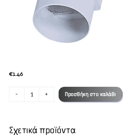
€
1.46
-
+
Προσθήκη στο καλάθι
ΜΕΤΑΤΡΟΠΗ
6Χ10
ΘΗΛ.
ΣΕ
Σχετικά προϊόντα
Φ100