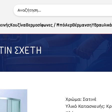
ιεινής
Κουζίνα
Θερμοσίφωνες / Μπόιλερ
Θέρμανση
Υδραυλικά
ΤΙΝ ΣΧΕΤΗ
Χρώμα: Σατινέ
Υλικό Κατασκευής: Κ