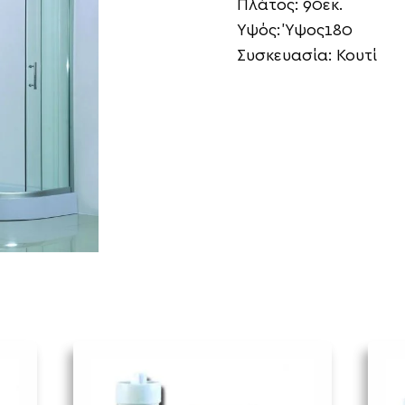
Πλάτος: 90εκ.
Υψός: Ύψος180
Συσκευασία: Κουτί