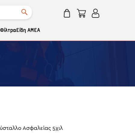
Φίλτρα
Είδη ΑΜΕΑ
ρύσταλλο Ασφαλείας 5χιλ