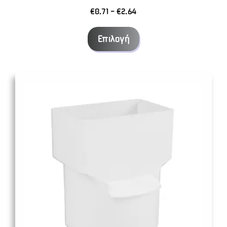
Price
€
0.71
–
€
2.64
range:
€0.71
Επιλογή
through
€2.64