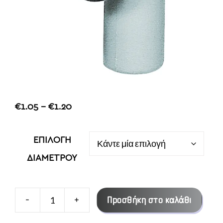
Price
€
1.05
–
€
1.20
range:
€1.05
ΕΠΙΛΟΓΗ
through
ΔΙΑΜΕΤΡΟΥ
€1.20
-
+
Προσθήκη στο καλάθι
ΓΩΝΙΑ
(ΤΕΡΜΑ)