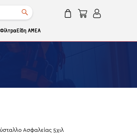
Φίλτρα
Είδη ΑΜΕΑ
ρύσταλλο Ασφαλείας 5χιλ