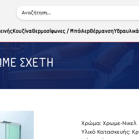
ιεινής
Κουζίνα
Θερμοσίφωνες / Μπόιλερ
Θέρμανση
Υδραυλικά
ΩΜΕ ΣΧΕΤΗ
Χρώμα: Χρωμε-Νικελ
Υλικό Κατασκευής: Κ