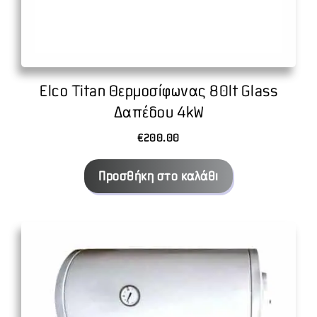
Elco Titan Θερμοσίφωνας 80lt Glass
Δαπέδου 4kW
€
200.00
Προσθήκη στο καλάθι
Αυτό
το
προϊόν
έχει
πολλαπλές