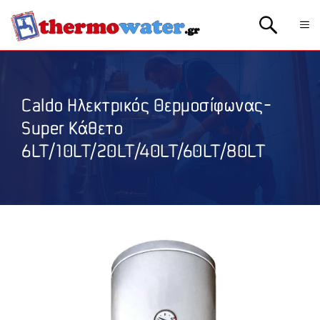
Μετάβαση
Me
σε
περιεχόμενο
Caldo Ηλεκτρικός Θερμοσίφωνας-
Super Κάθετο
6LT/10LT/20LT/40LT/60LT/80LT