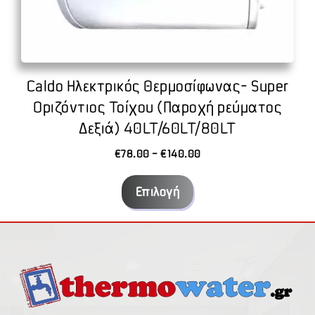
παραλλαγές.
Οι
επιλογές
μπορούν
Caldo Ηλεκτρικός Θερμοσίφωνας- Super
να
Οριζόντιος Τοίχου (Παροχή ρεύματος
επιλεγούν
Δεξιά) 40LT/60LT/80LT
στη
σελίδα
Price
€
78.00
–
€
140.00
range:
του
€78.00
προϊόντος
Επιλογή
through
€140.00