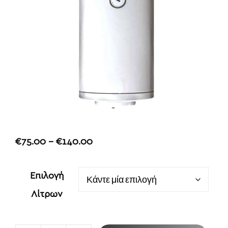
Price
€
75.00
–
€
140.00
range:
€75.00
Επιλογή
through
Λίτρων
€140.00