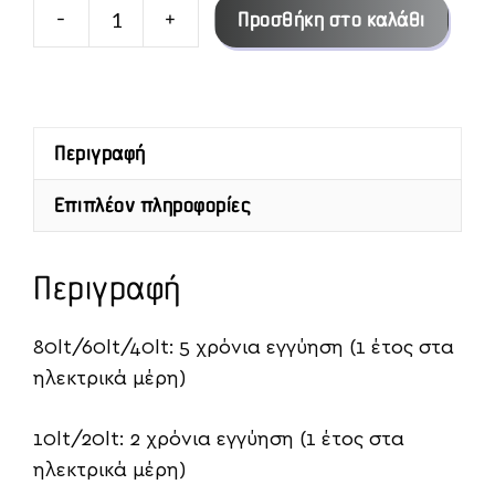
-
+
Προσθήκη στο καλάθι
Caldo
Ηλεκτρικός
Θερμοσίφωνας-
Super
Περιγραφή
Κάθετο
6LT/10LT/20LT/40LT/60LT/80LT
Επιπλέον πληροφορίες
ποσότητα
Περιγραφή
80lt/60lt/40lt: 5 χρόνια εγγύηση (1 έτος στα
ηλεκτρικά μέρη)
10lt/20lt: 2 χρόνια εγγύηση (1 έτος στα
ηλεκτρικά μέρη)