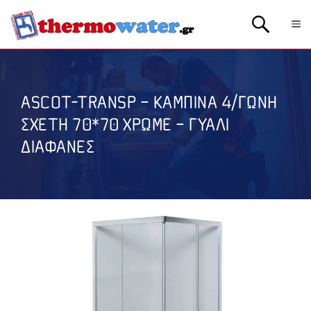
Μετάβαση
Me
σε
περιεχόμενο
ASCOT-TRANSP – ΚΑΜΠΙΝΑ 4/ΓΩΝΗ
ΣΧΕΤΗ 70*70 ΧΡΩΜΕ – ΓΥΑΛΙ
ΔΙΑΦΑΝΕΣ