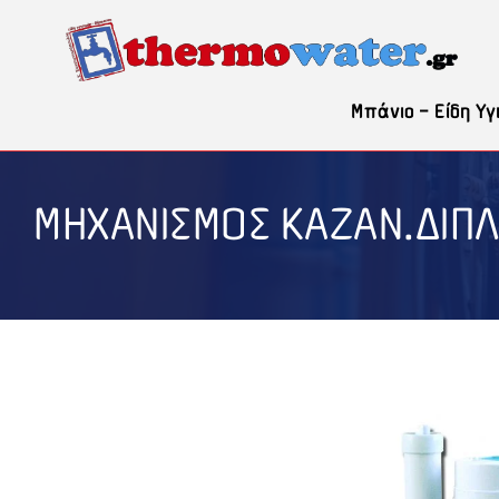
Μετάβαση
σε
περιεχόμενο
Μπάνιο – Είδη Υγ
ΜΗΧΑΝΙΣΜΟΣ ΚΑΖΑΝ.ΔΙΠ