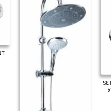
ΝΤ
SE
Χ