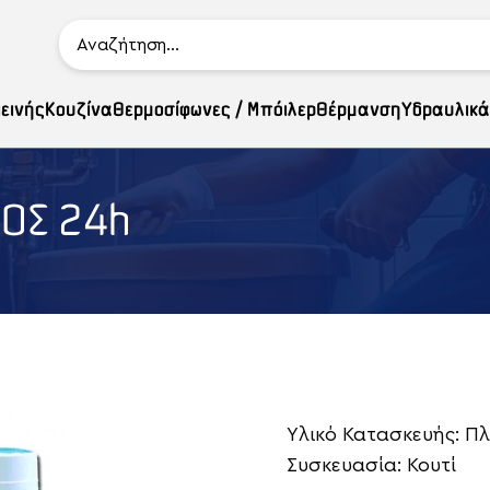
ιεινής
Κουζίνα
Θερμοσίφωνες / Μπόιλερ
Θέρμανση
Υδραυλικά
ΛΟΣ 24h
Υλικό Κατασκευής: Π
Συσκευασία: Κουτί