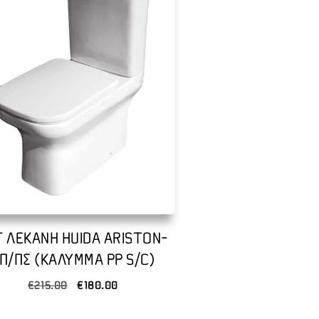
T ΛΕΚΑΝΗ HUIDA ARISTON-
Π/ΠΣ (ΚΑΛΥΜΜΑ PP S/C)
Original
Η
€
215.00
€
180.00
price
τρέχουσα
was:
τιμή